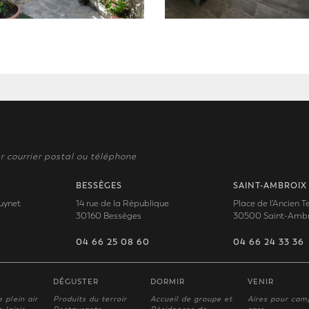
r courrier postal ou téléphone
BESSÈGES
SAINT-AMBROIX
uynet
14 rue de la République
Place de l'Ancien 
30160 Bessèges
30500 Saint-Ambr
04 66 25 08 60
04 66 24 33 36
DÉGUSTER
DORMIR
VENIR
e plein air
Produits du terroir
Accueil de groupe et
Aires pour cam