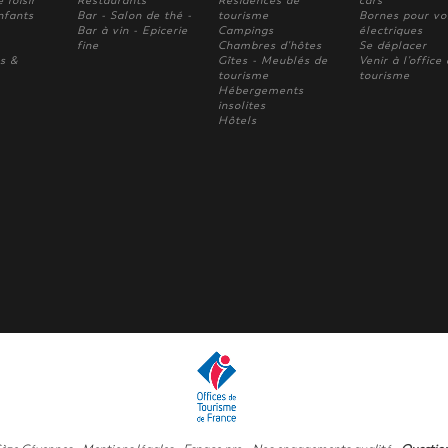
 loisir
Restaurants
Résidences de
cars
nfants
Bar - Salon de thé -
tourisme
Bornes pour vo
Bar à vin - Epicerie
Campings
électriques
fine
Chambres d'hôtes
Se déplacer
s &
Gîtes - Meublés de
Venir à l'office
tourisme
tourisme
Hébergements
insolites
Hôtels