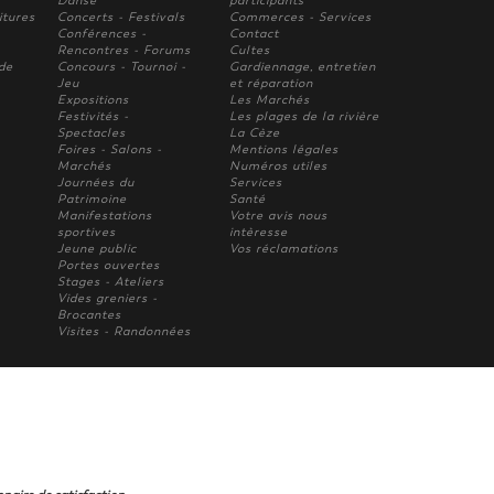
Danse
participants
itures
Concerts - Festivals
Commerces - Services
Conférences -
Contact
Rencontres - Forums
Cultes
 de
Concours - Tournoi -
Gardiennage, entretien
Jeu
et réparation
Expositions
Les Marchés
Festivités -
Les plages de la rivière
Spectacles
La Cèze
Foires - Salons -
Mentions légales
Marchés
Numéros utiles
Journées du
Services
Patrimoine
Santé
Manifestations
Votre avis nous
sportives
intèresse
Jeune public
Vos réclamations
Portes ouvertes
Stages - Ateliers
Vides greniers -
Brocantes
Visites - Randonnées