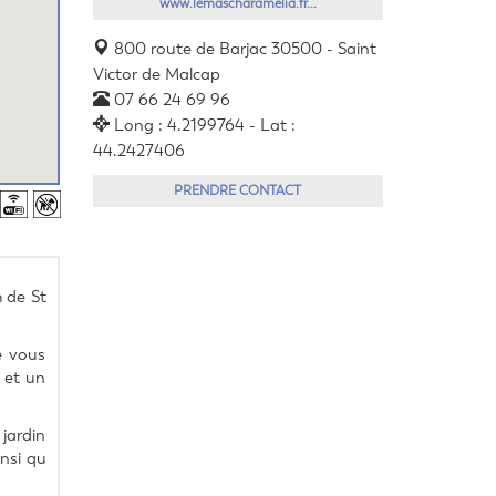
www.lemascharamelia.fr...
800 route de Barjac 30500 - Saint
Victor de Malcap
07 66 24 69 96
Long : 4.2199764 - Lat :
44.2427406
PRENDRE CONTACT
 de St 
 vous 
et un 
ardin 
nsi qu 