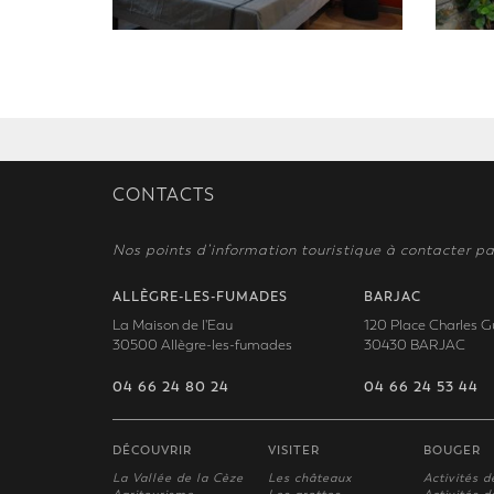
CONTACTS
Nos points d’information touristique à contacter pa
ALLÈGRE-LES-FUMADES
BARJAC
La Maison de l'Eau
120 Place Charles G
30500 Allègre-les-fumades
30430 BARJAC
04 66 24 80 24
04 66 24 53 44
DÉCOUVRIR
VISITER
BOUGER
La Vallée de la Cèze
Les châteaux
Activités d