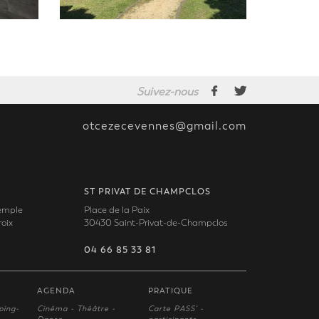
Suivez-nous
otcezecevennes@gmail.com
ST PRIVAT DE CHAMPCLOS
Temple
Place de la Paix
oix
30430 Saint-Privat-de-Champclos
04 66 85 33 81
AGENDA
PRATIQUE
ping-
Cinéma - Théâtre -
Carte PASS' -