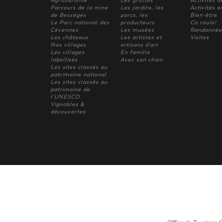
Agritourisme
Les grottes
Activités de
Parcours de la mine
Les jardins, les
Activités e
de Bessèges
parcs, les
Bien-être
Le Parc national des
producteurs
Ca roule!
Cévennes
Les musées
Randonnée
Les châteaux
Les artistes et
Visites
Nos villages
artisans d'art
Les villages
En famille
labellisés
Avec son chien
Les sites classés au
patrimoine national
Les sites classés au
patrimoine de
l'UNESCO
Vignobles &
découvertes