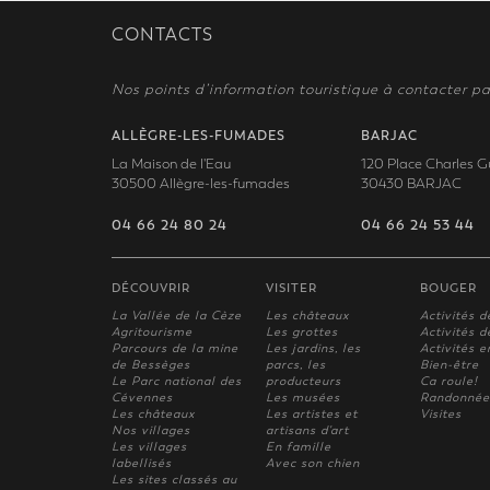
CONTACTS
Nos points d’information touristique à contacter pa
ALLÈGRE-LES-FUMADES
BARJAC
La Maison de l'Eau
120 Place Charles G
30500 Allègre-les-fumades
30430 BARJAC
04 66 24 80 24
04 66 24 53 44
DÉCOUVRIR
VISITER
BOUGER
La Vallée de la Cèze
Les châteaux
Activités d
Agritourisme
Les grottes
Activités de
Parcours de la mine
Les jardins, les
Activités e
de Bessèges
parcs, les
Bien-être
Le Parc national des
producteurs
Ca roule!
Cévennes
Les musées
Randonnée
Les châteaux
Les artistes et
Visites
Nos villages
artisans d'art
Les villages
En famille
labellisés
Avec son chien
Les sites classés au