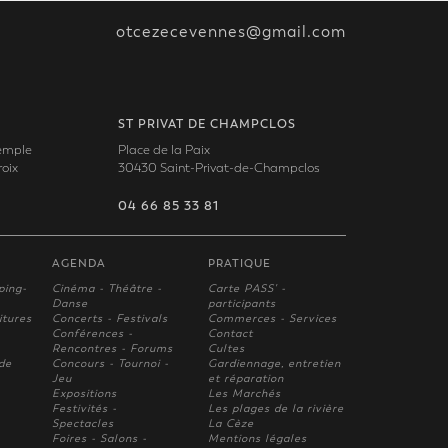
otcezecevennes@gmail.com
ST PRIVAT DE CHAMPCLOS
Temple
Place de la Paix
oix
30430 Saint-Privat-de-Champclos
04 66 85 33 81
AGENDA
PRATIQUE
ping-
Cinéma - Théâtre -
Carte PASS' -
Danse
participants
itures
Concerts - Festivals
Commerces - Services
Conférences -
Contact
Rencontres - Forums
Cultes
 de
Concours - Tournoi -
Gardiennage, entretien
Jeu
et réparation
Expositions
Les Marchés
Festivités -
Les plages de la rivière
Spectacles
La Cèze
Foires - Salons -
Mentions légales