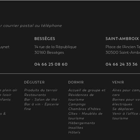
r courrier postal ou téléphone
BESSÈGES
SAINT-AMBROIX
uynet
14 rue de la République
Place de l'Ancien 
30160 Bessèges
30500 Saint-Ambr
04 66 25 08 60
04 66 24 33 36
DÉGUSTER
DORMIR
VENIR
e plein air
Produits du terroir
Accueil de groupe et
Aires pour cam
 loisir
Restaurants
Résidences de
cars
nfants
Bar - Salon de thé -
tourisme
Bornes pour vo
Bar à vin - Epicerie
Campings
électriques
fine
Chambres d'hôtes
Se déplacer
s &
Gîtes - Meublés de
Venir à l'office
tourisme
tourisme
Hébergements
insolites
Hôtels