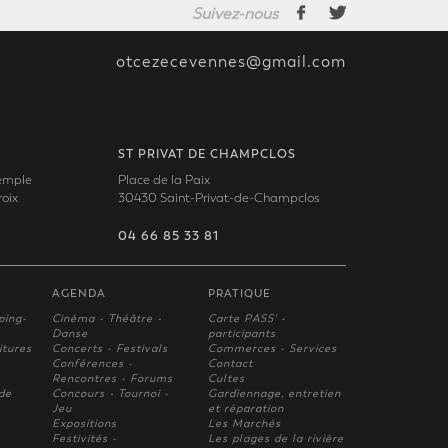
Suivez-nous
otcezecevennes@gmail.com
ST PRIVAT DE CHAMPCLOS
Temple
Place de la Paix
oix
30430 Saint-Privat-de-Champclos
04 66 85 33 81
AGENDA
PRATIQUE
ping-
Cinéma - Théâtre -
Carte PASS' -
Danse
participants
itures
Concerts - Festivals
Commerces - Services
Conférences -
Contact
Rencontres - Forums
Cultes
 de
Concours - Tournoi -
Gardiennage, entretien
Jeu
et réparation
Expositions
Les Marchés
Festivités -
Les plages de la rivière