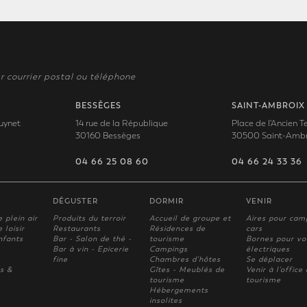
r courrier postal ou téléphone
BESSÈGES
SAINT-AMBROIX
uynet
14 rue de la République
Place de l'Ancien 
30160 Bessèges
30500 Saint-Ambr
04 66 25 08 60
04 66 24 33 36
DÉGUSTER
DORMIR
VENIR
e plein air
Produits du terroir
Accueil de groupe et
Aires pour cam
 loisir
Restaurants
Résidences de
cars
nfants
Bar - Salon de thé -
tourisme
Bornes pour vo
Bar à vin - Epicerie
Campings
électriques
fine
Chambres d'hôtes
Se déplacer
s &
Gîtes - Meublés de
Venir à l'office
tourisme
tourisme
Hébergements
insolites