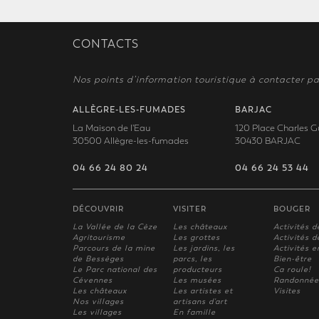
CONTACTS
Nos points d’information touristique à contacter pa
ALLÈGRE-LES-FUMADES
BARJAC
La Maison de l'Eau
120 Place Charles G
30500 Allègre-les-fumades
30430 BARJAC
04 66 24 80 24
04 66 24 53 44
DÉCOUVRIR
VISITER
BOUGER
La Vallée de la Cèze
Les châteaux
Activités d
Agritourisme
Les grottes
Activités de
Parcours de la mine
Les jardins, les
Activités e
de Bessèges
parcs, les
Bien-être
Le Parc national des
producteurs
Ca roule!
Cévennes
Les musées
Randonnée
Les châteaux
Les artistes et
Visites
Nos villages
artisans d'art
Les villages
En famille