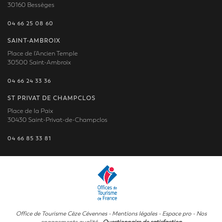
30160 Bessèges
04 66 25 08 60
SAINT-AMBROIX
Place de l'Ancien Temple
30500 Saint-Ambroix
04 66 24 33 36
ST PRIVAT DE CHAMPCLOS
Place de la Paix
30430 Saint-Privat-de-Champclos
04 66 85 33 81
Office de Tourisme Cèze Cévennes -
Mentions légales
-
Espace pro
-
Nos