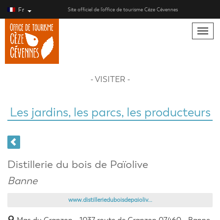
Fr
Site officiel de l’office de tourisme Cèze Cévennes
Toggle
naviga
- VISITER -
Les jardins, les parcs, les producteurs
Distillerie du bois de Païolive
Banne
www.distillerieduboisdepaioliv...