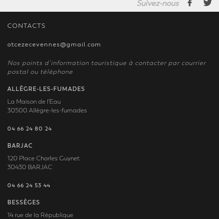
Suivez-nous
CONTACTS
otcezecevennes@gmail.com
Nos points d’information touristique à contacter par courrier
postal ou téléphone
ALLÈGRE-LES-FUMADES
La Maison de l'Eau
30500 Allègre-les-fumades
04 66 24 80 24
BARJAC
120 Place Charles Guynet
30430 BARJAC
04 66 24 53 44
BESSÈGES
14 rue de la République