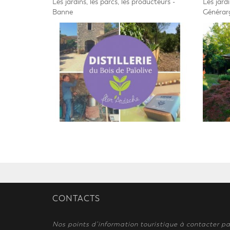
Les jardins, les parcs, les producteurs -
Les jardi
Banne
Générar
CONTACTS
Nos points d’information touristique à contacter pa