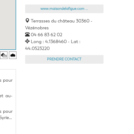
www.maisondelafigue.com ...
Terrasses du château 30360 -
Vézénobres
04 66 83 62 02
Long : 4.1368460 - Lat :
44.0523220
PRENDRE CONTACT
 pour 
et au-
s pour 
Syrie…