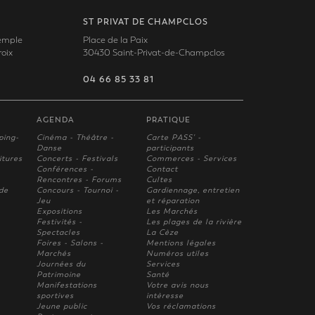
ST PRIVAT DE CHAMPCLOS
Temple
Place de la Paix
oix
30430 Saint-Privat-de-Champclos
04 66 85 33 81
AGENDA
PRATIQUE
ping-
Cinéma - Théâtre -
Carte PASS' -
Danse
participants
itures
Concerts - Festivals
Commerces - Services
Conférences -
Contact
Rencontres - Forums
Cultes
 de
Concours - Tournoi -
Gardiennage, entretien
Jeu
et réparation
Expositions
Les Marchés
Festivités -
Les plages de la rivière
Spectacles
La Cèze
Foires - Salons -
Mentions légales
Marchés
Numéros utiles
Journées du
Services
Patrimoine
Santé
Manifestations
Votre avis nous
sportives
intèresse
Jeune public
Vos réclamations