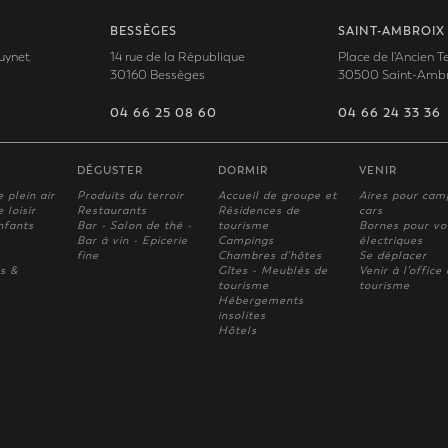
BESSÈGES
SAINT-AMBROIX
uynet
14 rue de la République
Place de l'Ancien 
30160 Bessèges
30500 Saint-Ambr
04 66 25 08 60
04 66 24 33 36
DÉGUSTER
DORMIR
VENIR
e plein air
Produits du terroir
Accueil de groupe et
Aires pour cam
 loisir
Restaurants
Résidences de
cars
nfants
Bar - Salon de thé -
tourisme
Bornes pour vo
Bar à vin - Epicerie
Campings
électriques
fine
Chambres d'hôtes
Se déplacer
s &
Gîtes - Meublés de
Venir à l'office
tourisme
tourisme
Hébergements
insolites
Hôtels