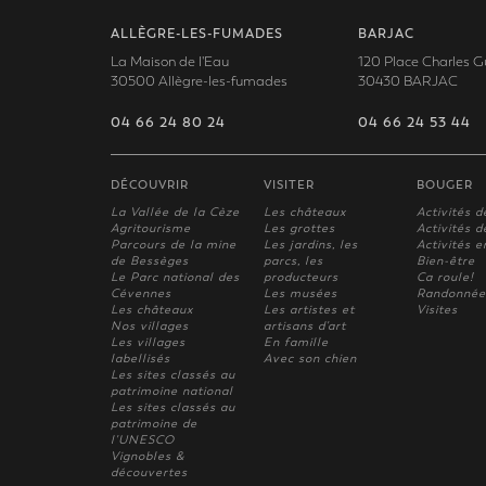
ALLÈGRE-LES-FUMADES
BARJAC
La Maison de l'Eau
120 Place Charles G
30500 Allègre-les-fumades
30430 BARJAC
04 66 24 80 24
04 66 24 53 44
DÉCOUVRIR
VISITER
BOUGER
La Vallée de la Cèze
Les châteaux
Activités d
Agritourisme
Les grottes
Activités de
Parcours de la mine
Les jardins, les
Activités e
de Bessèges
parcs, les
Bien-être
Le Parc national des
producteurs
Ca roule!
Cévennes
Les musées
Randonnée
Les châteaux
Les artistes et
Visites
Nos villages
artisans d'art
Les villages
En famille
labellisés
Avec son chien
Les sites classés au
patrimoine national
Les sites classés au
patrimoine de
l'UNESCO
Vignobles &
découvertes