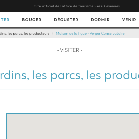
Site officiel de l’office de tourisme Cèze Cévennes
ITER
BOUGER
DÉGUSTER
DORMIR
VENIR
dins, les parcs, les producteurs
Maison de la figue - Verger Conservatoire
- VISITER -
rdins, les parcs, les prod