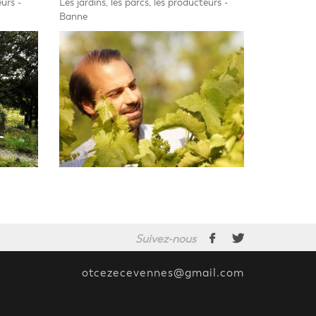
eurs -
Les jardins, les parcs, les producteurs -
Banne
Suivez-nous
otcezecevennes@gmail.com