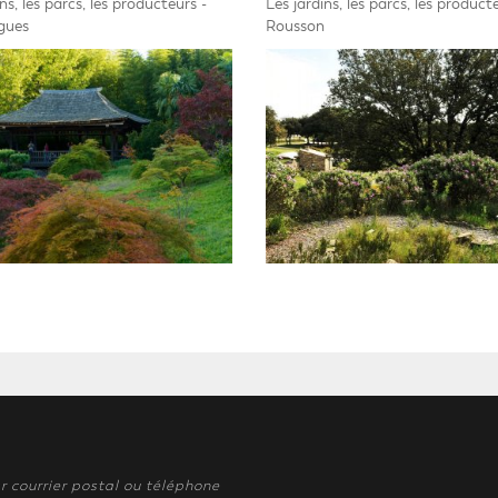
ns, les parcs, les producteurs -
Les jardins, les parcs, les product
gues
Rousson
r courrier postal ou téléphone