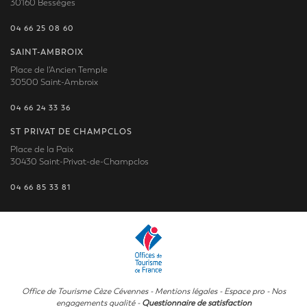
30160 Bessèges
04 66 25 08 60
SAINT-AMBROIX
Place de l'Ancien Temple
30500 Saint-Ambroix
04 66 24 33 36
ST PRIVAT DE CHAMPCLOS
Place de la Paix
30430 Saint-Privat-de-Champclos
04 66 85 33 81
Office de Tourisme Cèze Cévennes -
Mentions légales
-
Espace pro
-
Nos
engagements qualité
-
Questionnaire de satisfaction