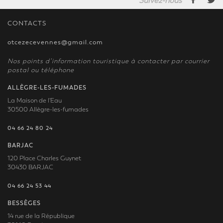
Suivez-nous
CONTACTS
otcezecevennes@gmail.com
Nos points d’information touristique à contacter par courrier
postal ou téléphone
ALLÈGRE-LES-FUMADES
La Maison de l'Eau
30500 Allègre-les-fumades
04 66 24 80 24
BARJAC
120 Place Charles Guynet
30430 BARJAC
04 66 24 53 44
BESSÈGES
14 rue de la République