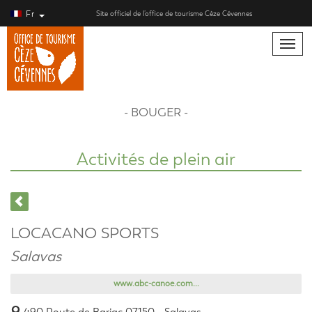
Fr
Site officiel de l’office de tourisme Cèze Cévennes
Toggle
naviga
- BOUGER -
Activités de plein air
LOCACANO SPORTS
Salavas
www.abc-canoe.com...