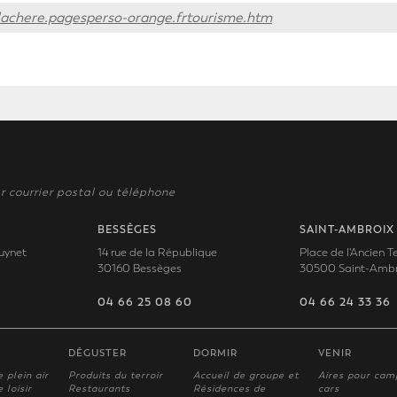
lachere.pagesperso-orange.frtourisme.htm
r courrier postal ou téléphone
BESSÈGES
SAINT-AMBROIX
uynet
14 rue de la République
Place de l'Ancien 
30160 Bessèges
30500 Saint-Ambr
04 66 25 08 60
04 66 24 33 36
DÉGUSTER
DORMIR
VENIR
e plein air
Produits du terroir
Accueil de groupe et
Aires pour cam
 loisir
Restaurants
Résidences de
cars