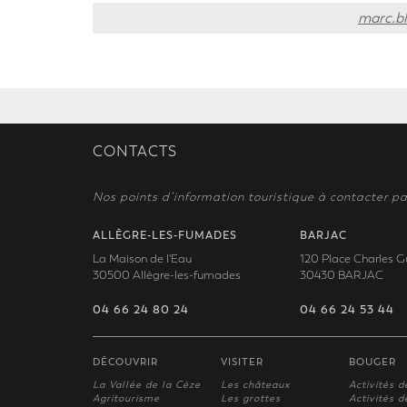
marc.b
CONTACTS
Nos points d’information touristique à contacter pa
ALLÈGRE-LES-FUMADES
BARJAC
La Maison de l'Eau
120 Place Charles G
30500 Allègre-les-fumades
30430 BARJAC
04 66 24 80 24
04 66 24 53 44
DÉCOUVRIR
VISITER
BOUGER
La Vallée de la Cèze
Les châteaux
Activités d
Agritourisme
Les grottes
Activités de