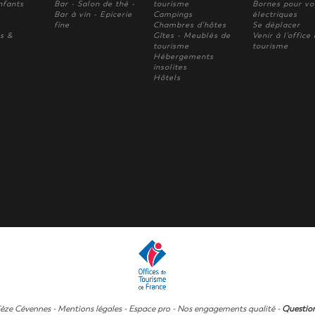
nfants
Bar - Salon de thé -
tourisme
Bornes pour vo
Bar à vin - Epicerie
Campings
électriques
fine
Chambres d'hôtes
Se déplacer
s &
Gîtes - Meublés de
Venir à l'office
tourisme
tourisme
Hébergements
insolites
Hôtels
Cèze Cévennes -
Mentions légales
-
Espace pro
-
Nos engagements qualité
-
Question