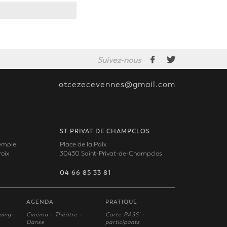
Suivez-nous
otcezecevennes@gmail.com
ST PRIVAT DE CHAMPCLOS
Temple
Place de la Paix
oix
30430 Saint-Privat-de-Champclos
04 66 85 33 81
AGENDA
PRATIQUE
ping-
Cinéma - Théâtre -
Carte PASS' -
Danse
participants