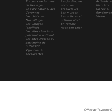
Parcours de la mine
Les jardins, les
Activités e
de Bessèges
parcs, les
Bien-être
Le Parc national des
producteurs
Ca roule!
Cévennes
Les musées
Randonnée
Les châteaux
Les artistes et
Visites
Nos villages
artisans d'art
Les villages
En famille
labellisés
Avec son chien
Les sites classés au
patrimoine national
Les sites classés au
patrimoine de
l'UNESCO
Vignobles &
découvertes
Office de Tourisme 