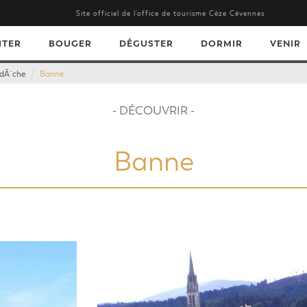
Site officiel de l’office de tourisme Cèze Cévennes
ITER
BOUGER
DÉGUSTER
DORMIR
VENIR
rdÃ¨che
Banne
- DÉCOUVRIR -
Banne