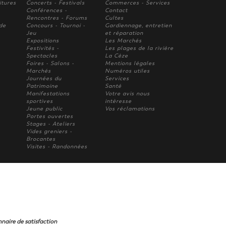
itures
Concerts - Festivals
Commerces - Services
Conférences -
Contact
Rencontres - Forums
Cultes
 de
Concours - Tournoi -
Gardiennage, entretien
Jeu
et réparation
Expositions
Les Marchés
Festivités -
Les plages de la rivière
Spectacles
La Cèze
Foires - Salons -
Mentions légales
Marchés
Numéros utiles
Journées du
Services
Patrimoine
Santé
Manifestations
Votre avis nous
sportives
intèresse
Jeune public
Vos réclamations
Portes ouvertes
Stages - Ateliers
Vides greniers -
Brocantes
Visites - Randonnées
naire de satisfaction