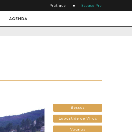
Pratique
Espace Pro
AGENDA
Bessas
Labastide de Virac
Vagnas