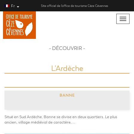
Fr
Site officiel de l’office de tourisme Cèze Cévennes
Toggle
naviga
- DÉCOUVRIR -
L'Ardèche
BANNE
Situé en Sud Ardèche, Banne se divise en deux quartiers. Le plus
ancien, village médiéval de caractère, ...