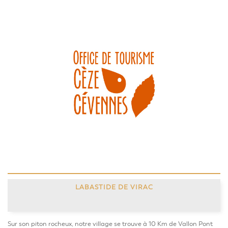
LABASTIDE DE VIRAC
Sur son piton rocheux, notre village se trouve à 10 Km de Vallon Pont