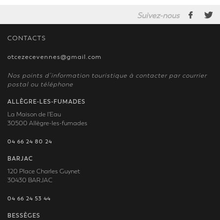
Suivez-nous
CONTACTS
otcezecevennes@gmail.com
Nos points d’information touristique à contacter par courrier
postal ou téléphone
ALLÈGRE-LES-FUMADES
La Maison de l'Eau
30500 Allègre-les-fumades
04 66 24 80 24
BARJAC
120 Place Charles Guynet
30430 BARJAC
04 66 24 53 44
BESSÈGES