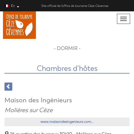
Fr
Site officiel de l’office de tourisme Cèze Cévennes
Toggle
naviga
- DORMIR -
Chambres d'hôtes
Maison des Ingénieurs
Molières sur Cèze
www.maisondesingenieurs.com...