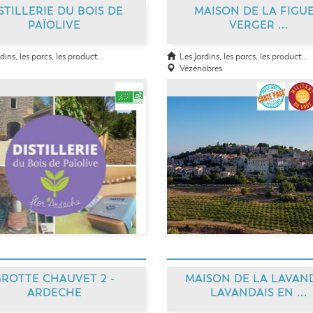
STILLERIE DU BOIS DE
MAISON DE LA FIGUE
PAÏOLIVE
VERGER ...
ins, les parcs, les producteurs
Les jardins, les parcs, les producteurs
Vézénobres
ROTTE CHAUVET 2 -
MAISON DE LA LAVAND
ARDECHE
LAVANDAIS EN ...