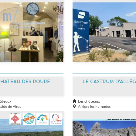
CHATEAU DES ROURE
LE CASTRUM D'ALLÈ
âteaux
Les châteaux
ide de Virac
Allègre les Fumades