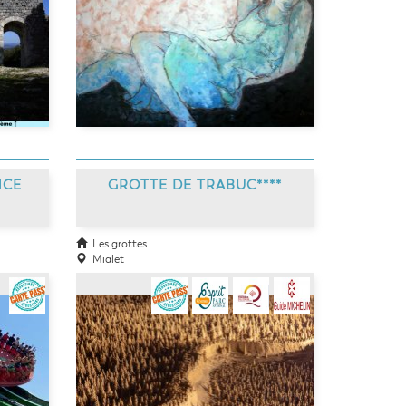
NCE
GROTTE DE TRABUC****
Les grottes
Mialet