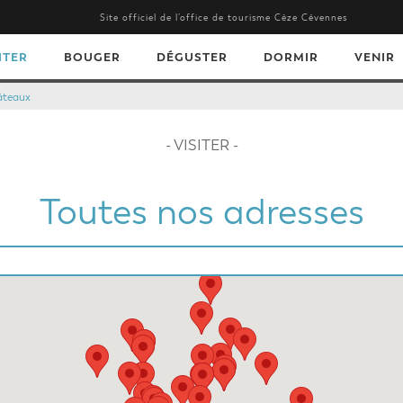
Site officiel de l’office de tourisme Cèze Cévennes
ITER
BOUGER
DÉGUSTER
DORMIR
VENIR
âteaux
- VISITER -
Toutes nos adresses