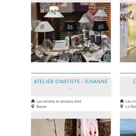
ATELIER D'ARTISTE : SUSANNE
...
Les artistes et artisans d'art
Les ch
Barjac
La Bast