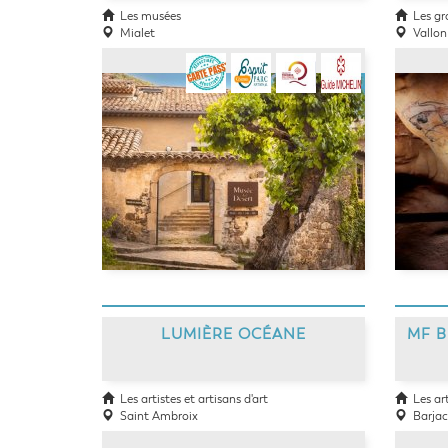
Les musées
Les gr
Mialet
Vallon 
LUMIÈRE OCÉANE
MF 
Les artistes et artisans d'art
Les arti
Saint Ambroix
Barjac