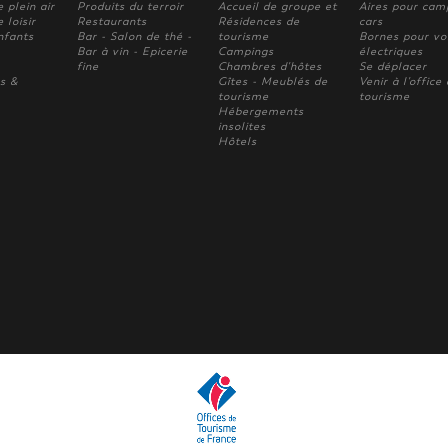
e plein air
Produits du terroir
Accueil de groupe et
Aires pour cam
 loisir
Restaurants
Résidences de
cars
nfants
Bar - Salon de thé -
tourisme
Bornes pour vo
Bar à vin - Epicerie
Campings
électriques
fine
Chambres d'hôtes
Se déplacer
s &
Gîtes - Meublés de
Venir à l'office
tourisme
tourisme
Hébergements
insolites
Hôtels