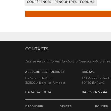
CONFÉRENCES - RENCONTRES - FORUMS
CONTACTS
Nos points d’information touristique à contacter pa
ALLÈGRE-LES-FUMADES
BARJAC
La Maison de l'Eau
120 Place Charles G
30500 Allègre-les-fumades
30430 BARJAC
04 66 24 80 24
04 66 24 53 44
DÉCOUVRIR
VISITER
BOUGER