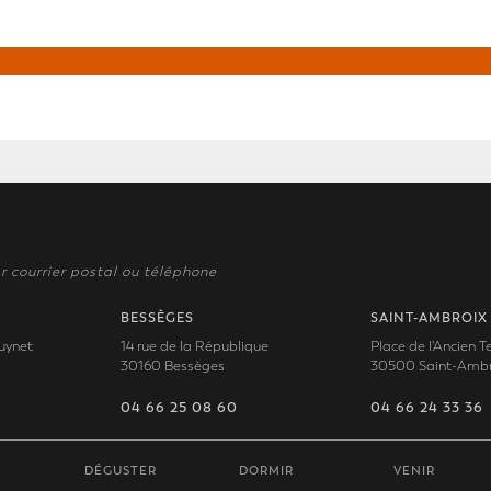
r courrier postal ou téléphone
BESSÈGES
SAINT-AMBROIX
uynet
14 rue de la République
Place de l'Ancien 
30160 Bessèges
30500 Saint-Ambr
04 66 25 08 60
04 66 24 33 36
DÉGUSTER
DORMIR
VENIR