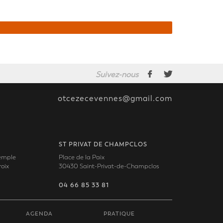
Suivez-nous
otcezecevennes@gmail.com
ST PRIVAT DE CHAMPCLOS
Temple
Place de la Paix
oix
30430 Saint-Privat-de-Champclos
04 66 85 33 81
AGENDA
PRATIQUE