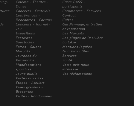
ping-
Cinéma - Théâtre -
Carte PASS' -
Danse
participants
itures
Concerts - Festivals
Commerces - Services
Conférences -
Contact
Rencontres - Forums
Cultes
 de
Concours - Tournoi -
Gardiennage, entretien
Jeu
et réparation
Expositions
Les Marchés
Festivités -
Les plages de la rivière
Spectacles
La Cèze
Foires - Salons -
Mentions légales
Marchés
Numéros utiles
Journées du
Services
Patrimoine
Santé
Manifestations
Votre avis nous
sportives
intèresse
Jeune public
Vos réclamations
Portes ouvertes
Stages - Ateliers
Vides greniers -
Brocantes
Visites - Randonnées