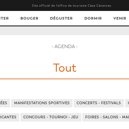
Site officiel de l’office de tourisme Cèze Cévennes
ITER
BOUGER
DÉGUSTER
DORMIR
VENIR
- AGENDA -
Tout
NÉES
MANIFESTATIONS SPORTIVES
CONCERTS - FESTIVALS
ROCANTES
CONCOURS - TOURNOI - JEU
FOIRES - SALONS - M