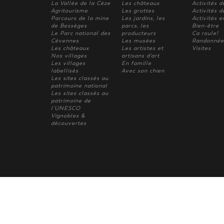
La Vallée de la Cèze
Les châteaux
Activités d
Agritourisme
Les grottes
Activités de
Parcours de la mine
Les jardins, les
Activités e
de Bessèges
parcs, les
Bien-être
Le Parc national des
producteurs
Ca roule!
Cévennes
Les musées
Randonnée
Les châteaux
Les artistes et
Visites
Nos villages
artisans d'art
Les villages
En famille
labellisés
Avec son chien
Les sites classés au
patrimoine national
Les sites classés au
patrimoine de
l'UNESCO
Vignobles &
découvertes